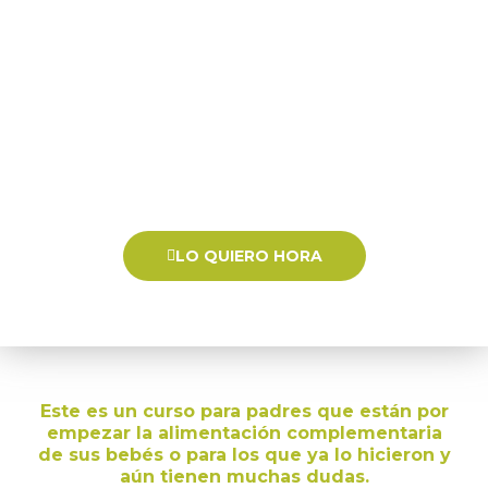
Se profundizarán las
5 claves fundamentales para
aprender cuándo y cómo iniciar la alimentación de
tus bebés
, qué alimentos ofrecer y en qué cantidades,
así como las consideraciones más importantes a tener
en cuenta al empezar esta aventura llamada:
Alimentación Complementaria.
LO QUIERO HORA
Este es un curso para padres que están por
empezar la alimentación complementaria
de sus bebés o para los que ya lo hicieron y
aún tienen muchas dudas.